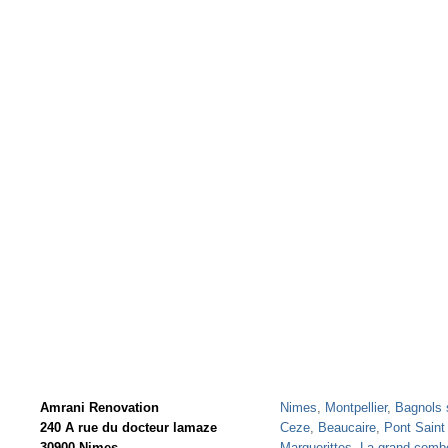
Amrani Renovation
Nimes
,
Montpellier
,
Bagnols 
240 A rue du docteur lamaze
Ceze
,
Beaucaire
,
Pont Saint
30900 Nimes
Marguerittes
,
La grand comb