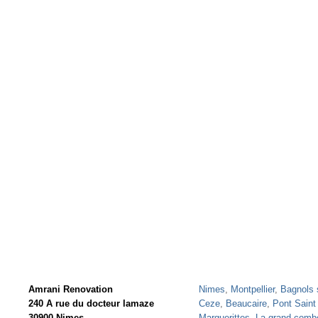
Amrani Renovation
Nimes
,
Montpellier
,
Bagnols 
240 A rue du docteur lamaze
Ceze
,
Beaucaire
,
Pont Saint
30900 Nimes
Marguerittes
,
La grand comb