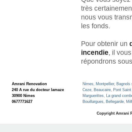
très certainemen
nous vous transm
les fonds.
Pour obtenir un
incendie
, il vou
répondrons sous
Amrani Renovation
Nimes
,
Montpellier
,
Bagnols 
240 A rue du docteur lamaze
Ceze
,
Beaucaire
,
Pont Saint
30900 Nimes
Marguerittes
,
La grand comb
0677771627
Bouillargues
,
Bellegarde
,
Mil
Copyright Amrani 