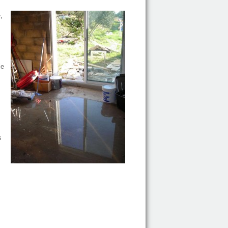
,
le
s