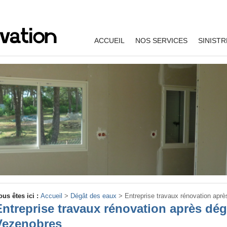
ACCUEIL
NOS SERVICES
SINISTR
ous êtes ici :
Accueil
>
Dégât des eaux
>
Entreprise travaux rénovation apr
Entreprise travaux rénovation après dé
Vezenobres