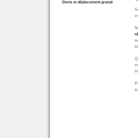
Devis et déplacement gratuit
S
v
N
r
se
t
Q
c
t
P
s